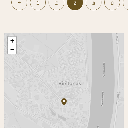
1
2
3
4
5
+
−