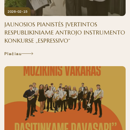
Prašymai
Edukaciniai užsiėmimai grupėms
Mokytojai ir darbuotojai
2026-02-15
Savivalda
JAUNOSIOS PIANISTĖS ĮVERTINTOS
Metodinės grupės
RESPUBLIKINIAME ANTROJO INSTRUMENTO
KONKURSE „ESPRESSIVO“
Plačiau