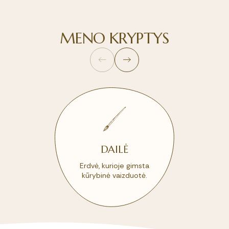
Prašymai
Edukaciniai užsiėmimai grupėms
Mokytojai ir darbuotojai
Savivalda
MENO KRYPTYS
Metodinės grupės
DAILĖ
Erdvė, kurioje gimsta
kūrybinė vaizduotė.