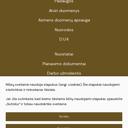
Paslaugos
Atviri duomenys
Asmens duomenų apsauga
Nuorodos
D.U.K
Nuostatai
Planavimo dokumentai
Darbo užmokestis
Viešieji pirkimai
Mūsų svetainė naudoja slapukus (angl. cookies). Šie slapukai naudojami
statistikos ir rinkodaros tikslais.
Biudžeto vykdymo ataskaitų rinkiniai
Jei Jūs sutinkate, kad šiems tikslams būtų naudojami slapukai, spauskite
Finansinių ataskaitų rinkiniai
„Sutinku“ ir toliau naudokitės svetaine.
Pranešėjų apsauga
Sutinku