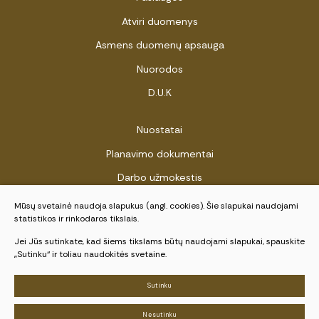
Atviri duomenys
Asmens duomenų apsauga
Nuorodos
D.U.K
Nuostatai
Planavimo dokumentai
Darbo užmokestis
Viešieji pirkimai
Mūsų svetainė naudoja slapukus (angl. cookies). Šie slapukai naudojami
statistikos ir rinkodaros tikslais.
Biudžeto vykdymo ataskaitų rinkiniai
Jei Jūs sutinkate, kad šiems tikslams būtų naudojami slapukai, spauskite
Finansinių ataskaitų rinkiniai
„Sutinku“ ir toliau naudokitės svetaine.
Pranešėjų apsauga
Sutinku
Nesutinku
© 2026 Visos teisės saugomos