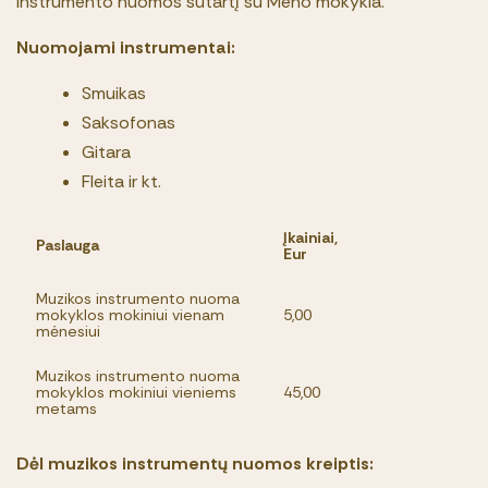
Prašymai
instrumento nuomos sutartį su Meno mokykla.
Edukaciniai užsiėmimai grupėms
Nuomojami instrumentai:
Smuikas
Saksofonas
Gitara
Administracija
Fleita ir kt.
Mokytojai ir darbuotojai
Savivalda
Įkainiai,
Paslauga
Eur
Metodinės grupės
Muzikos instrumento nuoma
mokyklos mokiniui vienam
5,00
mėnesiui
Muzikos instrumento nuoma
mokyklos mokiniui vieniems
45,00
metams
Dėl muzikos instrumentų nuomos kreiptis: