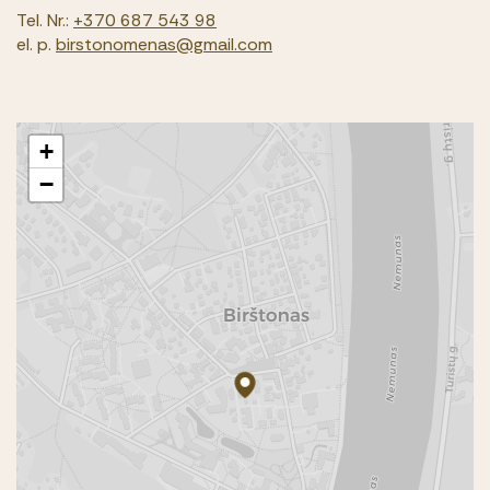
Tel. Nr.:
+370 687 543 98
el. p.
birstonomenas@gmail.com
+
−