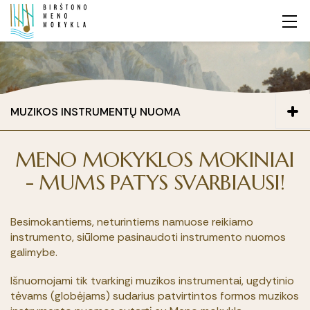
MUZIKOS INSTRUMENTŲ NUOMA
Dailė
PATALPŲ NUOMA
MENO MOKYKLOS MOKINIAI
Muzika
Tvarios kūrybinės erdvės
MUZIKOS INSTRUMENTŲ NUOMA
- MUMS PATYS SVARBIAUSI!
Teatras
Tvarios veiklos
EDUKACINIAI UŽSIĖMIMAI GRUPĖMS
Artėjantys renginiai
Kitos programos
Besimokantiems, neturintiems namuose reikiamo
Įvykę renginiai
instrumento, siūlome pasinaudoti instrumento nuomos
Priėmimas
galimybe.
Mokestis už mokslą
Patalpų nuoma
Išnuomojami tik tvarkingi muzikos instrumentai, ugdytinio
Pamokų laikas
tėvams (globėjams) sudarius patvirtintos formos muzikos
Muzikos instrumentų nuoma