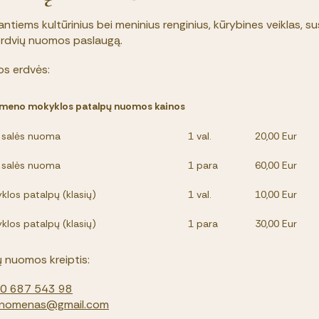
ntiems kultūrinius bei meninius renginius, kūrybines veiklas, sus
rdvių nuomos paslaugą.
s erdvės:
 meno mokyklos patalpų nuomos kainos
 salės nuoma
1 val.
20,00 Eur
 salės nuoma
1 para
60,00 Eur
klos patalpų (klasių)
1 val.
10,00 Eur
klos patalpų (klasių)
1 para
30,00 Eur
ų nuomos kreiptis:
0 687 543 98
onomenas@gmail.com