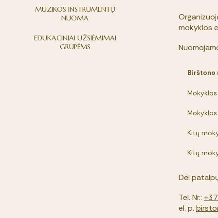
MUZIKOS INSTRUMENTŲ
Organizuoja
NUOMA
mokyklos e
EDUKACINIAI UŽSIĖMIMAI
GRUPĖMS
Nuomojamo
Birštono
Mokyklos
Mokyklos
Kitų moky
Kitų moky
Dėl patalp
Tel. Nr.:
+37
el. p.
birst