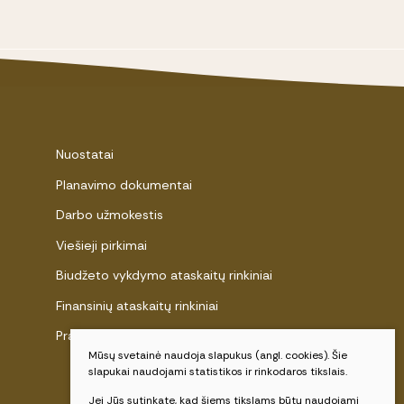
Nuostatai
Planavimo dokumentai
Darbo užmokestis
Viešieji pirkimai
Biudžeto vykdymo ataskaitų rinkiniai
Finansinių ataskaitų rinkiniai
Pranešėjų apsauga
Mūsų svetainė naudoja slapukus (angl. cookies). Šie
slapukai naudojami statistikos ir rinkodaros tikslais.
Jei Jūs sutinkate, kad šiems tikslams būtų naudojami