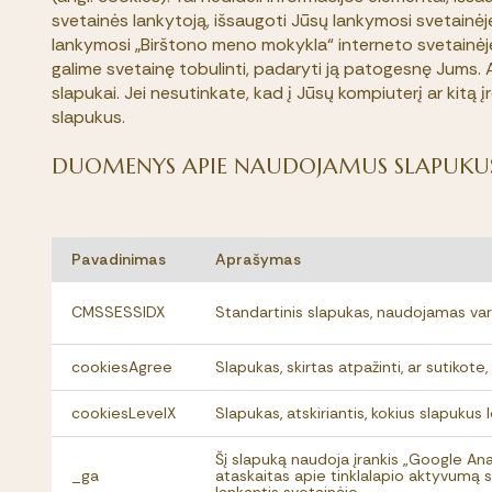
svetainės lankytoją, išsaugoti Jūsų lankymosi svetainėje i
lankymosi „Birštono meno mokykla“ interneto svetainėje
galime svetainę tobulinti, padaryti ją patogesnę Jums. 
slapukai. Jei nesutinkate, kad į Jūsų kompiuterį ar kitą į
slapukus.
DUOMENYS APIE NAUDOJAMUS SLAPUKU
Pavadinimas
Aprašymas
CMSSESSIDX
Standartinis slapukas, naudojamas vart
cookiesAgree
Slapukas, skirtas atpažinti, ar sutiko
cookiesLevelX
Slapukas, atskiriantis, kokius slapukus
Šį slapuką naudoja įrankis „Google Ana
_ga
ataskaitas apie tinklalapio aktyvumą s
lankantis svetainėje