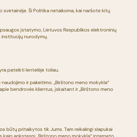
o svetainėje. Ši Politika netaikoma, kai naršote kitų
psaugos įstatymo, Lietuvos Respublikos elektroninių
 institucijų nurodymų.
 pateikti lentelėje toliau.
 naudojimo ir pakeitimo. „Birštono meno mokykla“
 apie bendrovės klientus, įskaitant ir „Birštono meno
s būtų pritaikytos tik Jums. Tam reikalingi slapukai
Jus kaip ankstesnį „Birštono meno mokykla“ interneto