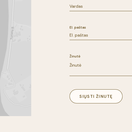
El. paštas
Žinutė
SIŲSTI ŽINUTĘ