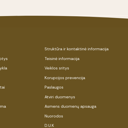
Struktūra ir kontaktinė informacija
ptys
Teisinė informacija
ykla
Veiklos sritys
Korupcijos prevencija
tai
Paslaugos
Atviri duomenys
ama
Asmens duomenų apsauga
Nuorodos
D.U.K