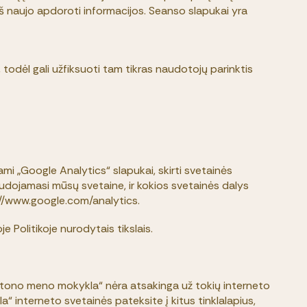
 iš naujo apdoroti informacijos. Seanso slapukai yra
, todėl gali užfiksuoti tam tikras naudotojų parinktis
i „Google Analytics“ slapukai, skirti svetainės
audojamasi mūsų svetaine, ir kokios svetainės dalys
p://www.google.com/analytics.
e Politikoje nurodytais tikslais.
irštono meno mokykla“ nėra atsakinga už tokių interneto
“ interneto svetainės pateksite į kitus tinklalapius,