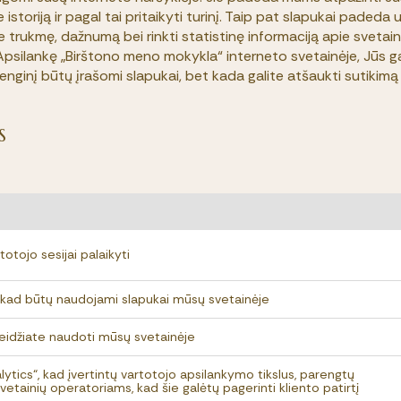
storiją ir pagal tai pritaikyti turinį. Taip pat slapukai padeda u
 trukmę, dažnumą bei rinkti statistinę informaciją apie svetai
Apsilankę „Birštono meno mokykla“ interneto svetainėje, Jūs ga
renginį būtų įrašomi slapukai, bet kada galite atšaukti sutikimą 
S
otojo sesijai palaikyti
te, kad būtų naudojami slapukai mūsų svetainėje
 leidžiate naudoti mūsų svetainėje
lytics“, kad įvertintų vartotojo apsilankymo tikslus, parengtų
vetainių operatoriams, kad šie galėtų pagerinti kliento patirtį