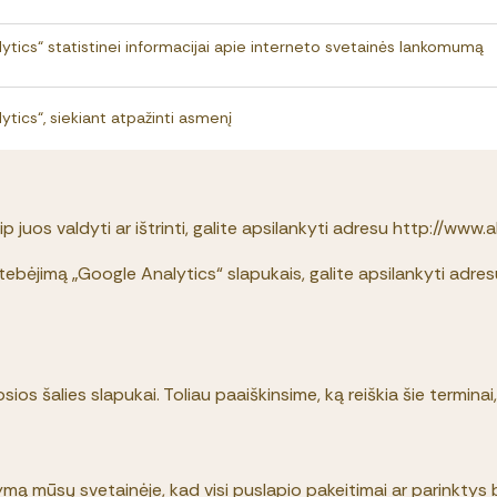
tics“ statistinei informacijai apie interneto svetainės lankomumą
tics“, siekiant atpažinti asmenį
 juos valdyti ar ištrinti, galite apsilankyti adresu http://www.
tebėjimą „Google Analytics“ slapukais, galite apsilankyti adr
iosios šalies slapukai. Toliau paaiškinsime, ką reiškia šie termi
mą mūsų svetainėje, kad visi puslapio pakeitimai ar parinktys bū