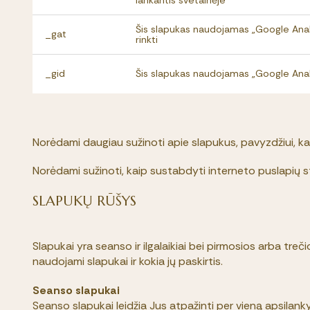
Šis slapukas naudojamas „Google Analy
_gat
rinkti
_gid
Šis slapukas naudojamas „Google Analy
Norėdami daugiau sužinoti apie slapukus, pavyzdžiui, kaip
Norėdami sužinoti, kaip sustabdyti interneto puslapių s
SLAPUKŲ RŪŠYS
Slapukai yra seanso ir ilgalaikiai bei pirmosios arba treč
naudojami slapukai ir kokia jų paskirtis.
Seanso slapukai
Seanso slapukai leidžia Jus atpažinti per vieną apsilanky