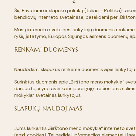
Šią Privatumo ir slapukų politiką (toliau – Politika) taik
bendrovių interneto svetainėse, patekdami per „Biršto
Mūsų interneto svetainės lankytojų duomenis renkame 
ryšių įstatymo, Europos Sąjungos asmens duomenų apsaug
RENKAMI DUOMENYS
Naudodami slapukus renkame duomenis apie lankytojų veik
Surinktus duomenis apie „Birštono meno mokykla“ sveta
darbuotojai yra raštiškai įsipareigoję trečiosioms šalim
mokykla“ svetainės lankytojus.
SLAPUKŲ NAUDOJIMAS
Jums lankantis „Birštono meno mokykla“ interneto svetain
(angl. cookies). Tai nedideli informacijos elementai, i