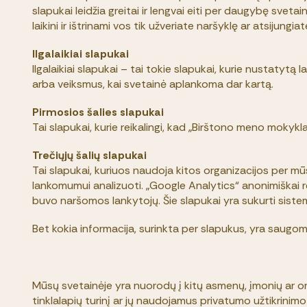
slapukai leidžia greitai ir lengvai eiti per daugybę svet
laikini ir ištrinami vos tik užveriate naršyklę ar atsijungi
Ilgalaikiai slapukai
Ilgalaikiai slapukai – tai tokie slapukai, kurie nustatyt
arba veiksmus, kai svetainė aplankoma dar kartą.
Pirmosios šalies slapukai
Tai slapukai, kurie reikalingi, kad „Birštono meno mokykl
Trečiųjų šalių slapukai
Tai slapukai, kuriuos naudoja kitos organizacijos per m
lankomumui analizuoti. „Google Analytics“ anonimiškai re
buvo naršomos lankytojų. Šie slapukai yra sukurti siste
Bet kokia informacija, surinkta per slapukus, yra saugoma
Mūsų svetainėje yra nuorodų į kitų asmenų, įmonių ar or
tinklalapių turinį ar jų naudojamus privatumo užtikrinim