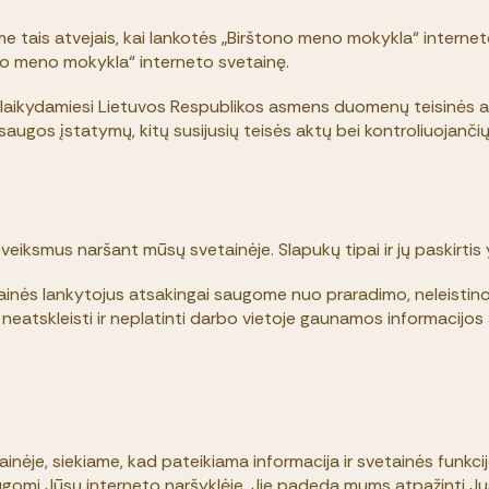
ome tais atvejais, kai lankotės „Birštono meno mokykla“ internet
no meno mokykla“ interneto svetainę.
laikydamiesi Lietuvos Respublikos asmens duomenų teisinės a
os įstatymų, kitų susijusių teisės aktų bei kontroliuojančių
smus naršant mūsų svetainėje. Slapukų tipai ir jų paskirtis yra
inės lankytojus atsakingai saugome nuo praradimo, neleistino
s neatskleisti ir neplatinti darbo vietoje gaunamos informacijos
ėje, siekiame, kad pateikiama informacija ir svetainės funkcijo
šsaugomi Jūsų interneto naršyklėje. Jie padeda mums atpažinti 