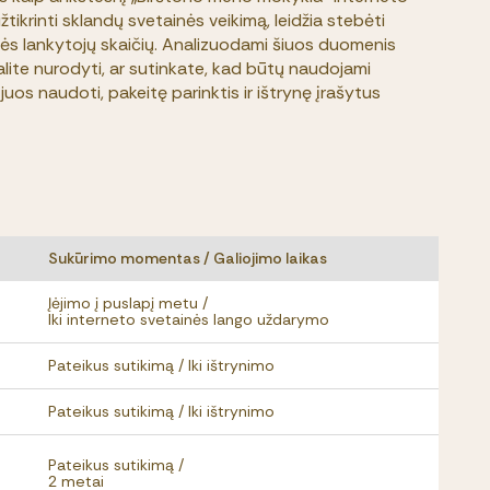
žtikrinti sklandų svetainės veikimą, leidžia stebėti
nės lankytojų skaičių. Analizuodami šiuos duomenis
lite nurodyti, ar sutinkate, kad būtų naudojami
juos naudoti, pakeitę parinktis ir ištrynę įrašytus
Sukūrimo momentas / Galiojimo laikas
Įėjimo į puslapį metu /
Iki interneto svetainės lango uždarymo
Pateikus sutikimą / Iki ištrynimo
Pateikus sutikimą / Iki ištrynimo
Pateikus sutikimą /
2 metai