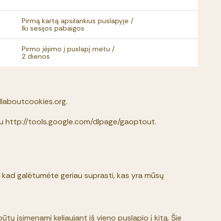
Pirmą kartą apsilankius puslapyje /
Iki sesijos pabaigos
Pirmo įėjimo į puslapį metu /
2 dienos
allaboutcookies.org.
esu http://tools.google.com/dlpage/gaoptout.
nai, kad galėtumėte geriau suprasti, kas yra mūsų
tų įsimenami keliaujant iš vieno puslapio į kitą. Šie