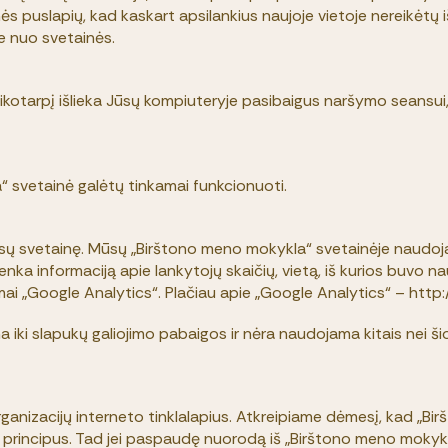
ainės puslapių, kad kaskart apsilankius naujoje vietoje nereikėtų
ate nuo svetainės.
ą laikotarpį išlieka Jūsų kompiuteryje pasibaigus naršymo seansui
a“ svetainė galėtų tinkamai funkcionuoti.
ūsų svetainę. Mūsų „Birštono meno mokykla“ svetainėje naudojam
nka informaciją apie lankytojų skaičių, vietą, iš kurios buvo n
mai „Google Analytics“. Plačiau apie „Google Analytics“ – htt
 iki slapukų galiojimo pabaigos ir nėra naudojama kitais nei šioj
ganizacijų interneto tinklalapius. Atkreipiame dėmesį, kad „B
o principus. Tad jei paspaudę nuorodą iš „Birštono meno mokykla