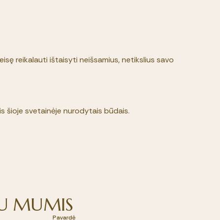
sę reikalauti ištaisyti neišsamius, netikslius savo
s šioje svetainėje nurodytais būdais.
 SU MUMIS
Pavardė